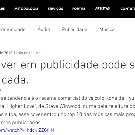
ARTISTAS
BRE
METODOLOGIA
SERVIÇOS
PORTIFA
CONTAT
comunidade
Áudio
Publicidade
Música
 de 2018
1 min de leitura
ver em publicidade pode 
acada.
8
ica “Higher Love”, de Steve Winwood, numa bela releitura do
o à toa, esse cover entrou no top 10 das músicas mais pro
lmes publicitários.
com/watch?v=hdc4lZZGf_M