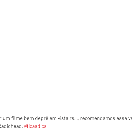
r um filme bem deprê em vista rs..., recomendamos essa v
 Radiohead. 
#ficaadica