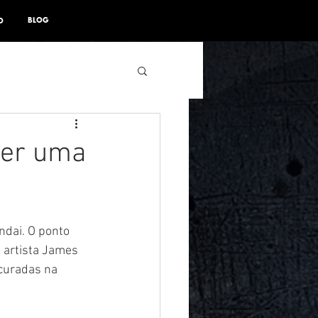
BLOG
O
ser uma
 artista James 
curadas na 