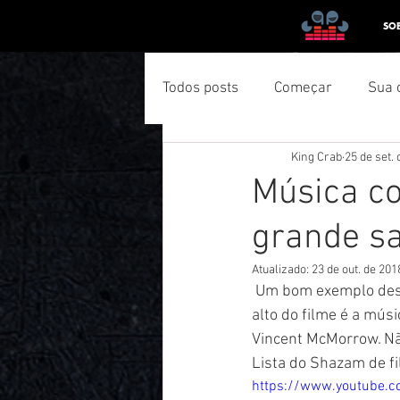
SO
Todos posts
Começar
Sua 
King Crab
25 de set.
Música co
grande s
Atualizado:
23 de out. de 201
 Um bom exemplo dessa tendência é o recente comercial do veículo Kona da Hyundai. O ponto 
alto do filme é a mús
Vincent McMorrow. Nã
Lista do Shazam de fi
https://www.youtube.