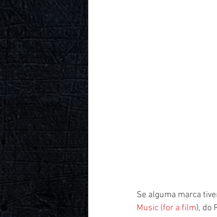
Se alguma marca tive
Music (for a film
), do