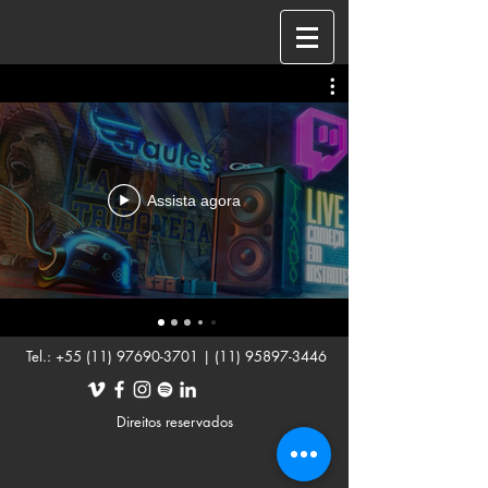
Assista agora
Tel.:
+55 (11) 97690-3701
|
(11) 95897-3446
Direitos reservados